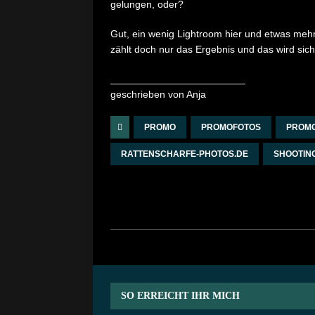
gelungen, oder?
Gut, ein wenig Lightroom hier und etwas meh
zählt doch nur das Ergebnis und das wird sich
________________________
geschrieben von Anja
PROMO
PROMOFOTOS
PROM
RATTENSCHARFE-PHOTOS.DE
SHOOTIN
SO ERREICHT IHR MICH